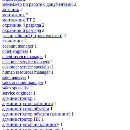
менеджер по работе с документами
2
механик
2
монтажник
2
монтажник ТТ
2
охранник 4 разряда
2
охранник 6 разряда
2
разнорабочий (строительство)
2
экономист
2
account manager
1
chief engineer
1
client service manager
1
customer service manager
1
customer service specialist
1
human resources manager
1
sale manager
1
sales account manager
1
sales specialist
1
service engineer
1
администратор
1
администратор клининга
1
администратор объекта
1
администратор объекта (клининг)
1
администратор ПК
1
администратор по клинингу
1
администратор по персоналу
1