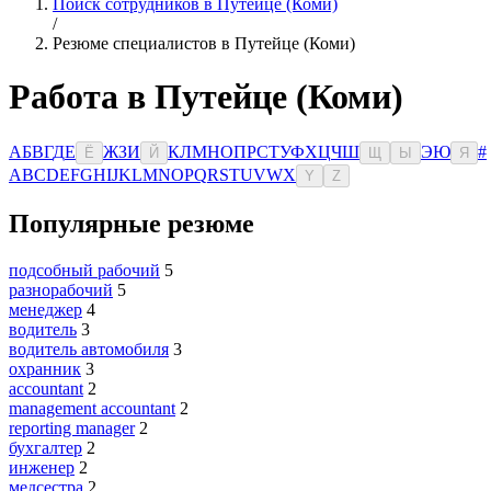
Поиск сотрудников в Путейце (Коми)
/
Резюме специалистов в Путейце (Коми)
Работа в Путейце (Коми)
А
Б
В
Г
Д
Е
Ж
З
И
К
Л
М
Н
О
П
Р
С
Т
У
Ф
Х
Ц
Ч
Ш
Э
Ю
#
Ё
Й
Щ
Ы
Я
A
B
C
D
E
F
G
H
I
J
K
L
M
N
O
P
Q
R
S
T
U
V
W
X
Y
Z
Популярные резюме
подсобный рабочий
5
разнорабочий
5
менеджер
4
водитель
3
водитель автомобиля
3
охранник
3
accountant
2
management accountant
2
reporting manager
2
бухгалтер
2
инженер
2
медсестра
2