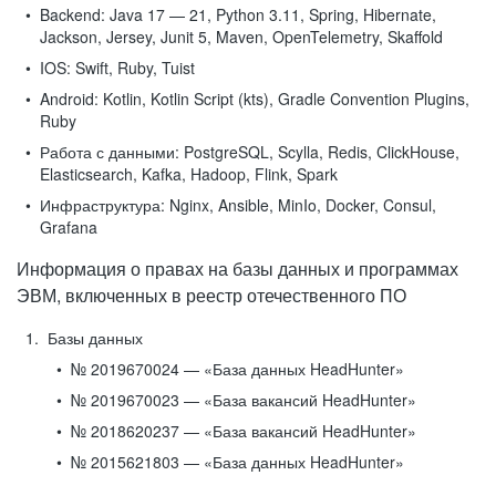
Backend:
Java 17 — 21, Python 3.11, Spring, Hibernate,
Jackson, Jersey, Junit 5, Maven, OpenTelemetry, Skaffold
IOS:
Swift, Ruby, Tuist
Android:
Kotlin, Kotlin Script (kts), Gradle Convention Plugins,
Ruby
Работа с данными:
PostgreSQL, Scylla, Redis, ClickHouse,
Elasticsearch, Kafka, Hadoop, Flink, Spark
Инфраструктура:
Nginx, Ansible, MinIo, Docker, Consul,
Grafana
Информация о правах на базы данных и программах
ЭВМ, включенных в реестр отечественного ПО
Базы данных
№ 2019670024 — «База данных HeadHunter»
№ 2019670023 — «База вакансий HeadHunter»
№ 2018620237 — «База вакансий HeadHunter»
№ 2015621803 — «База данных HeadHunter»