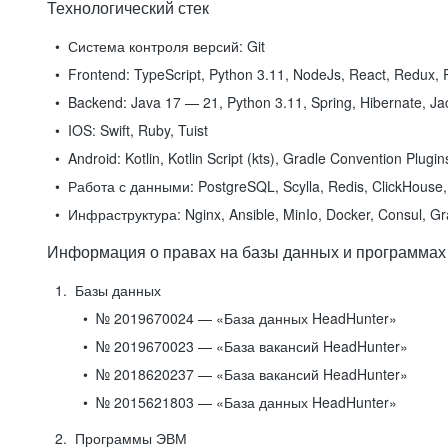
Технологический стек
Система контроля версий:
Git
Frontend:
TypeScript, Python 3.11, NodeJs, React, Redux, R
Backend:
Java 17 — 21, Python 3.11, Spring, Hibernate, Jac
IOS:
Swift, Ruby, Tuist
Android:
Kotlin, Kotlin Script (kts), Gradle Convention Plugi
Работа с данными:
PostgreSQL, Scylla, Redis, ClickHouse, 
Инфраструктура:
Nginx, Ansible, MinIo, Docker, Consul, G
Информация о правах на базы данных и программах
Базы данных
№ 2019670024 — «База данных HeadHunter»
№ 2019670023 — «База вакансий HeadHunter»
№ 2018620237 — «База вакансий HeadHunter»
№ 2015621803 — «База данных HeadHunter»
Программы ЭВМ