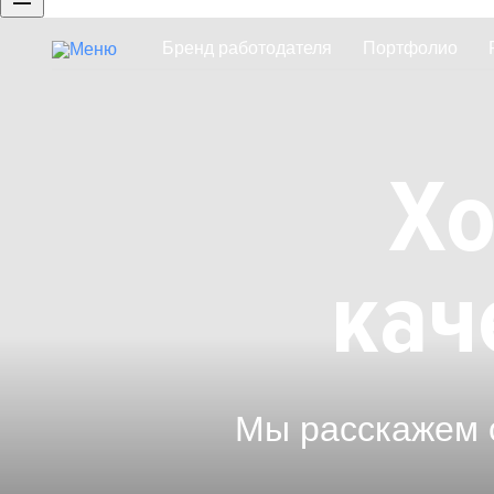
Бренд работодателя
Портфолио
Брендированная страница компан
Хо
кач
Мы расскажем 