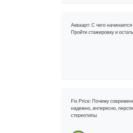
История успех
Акваарт: С чего начинается
Пройти стажировку и остат
Мифы и реаль
Fix Price: Почему совреме
надежно, интересно, перс
стереотипы