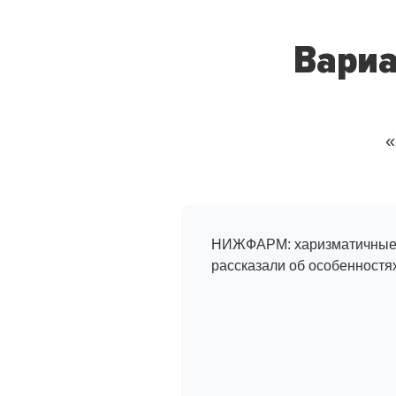
Вариа
«
Интервью
с сотрудникам
НИЖФАРМ: харизматичные 
рассказали об особенностя