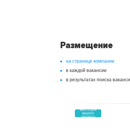
Размещение
на странице компании
в каждой вакансии
в результатах поиска ваканс
место для
вашего
4,9
проекта