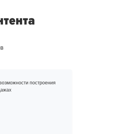
нтента
ов
з жизни
 возможности построения
дажах