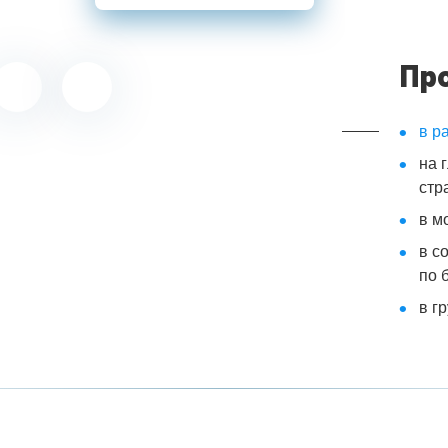
Пр
в р
на 
стр
в м
в с
по 
в г