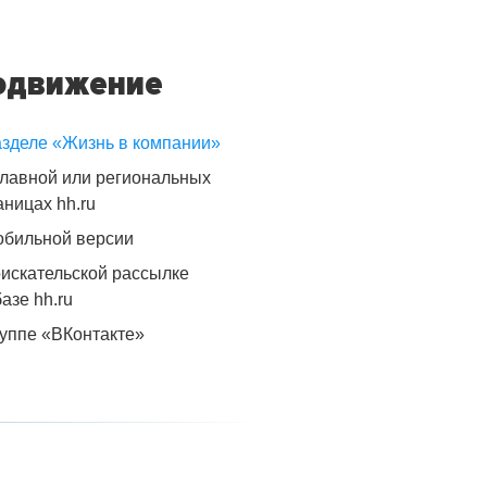
одвижение
азделе «Жизнь в компании»
главной или региональных
аницах hh.ru
обильной версии
оискательской рассылке
базе hh.ru
руппе «ВКонтакте»