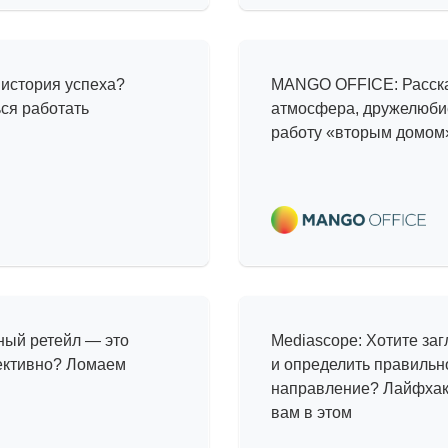
а
Прогулка по
 история успеха?
MANGO OFFICE: Расска
ься работать
атмосфера, дружелюби
работу «вторым домом
Интересные
ность
тренды, ин
нный ретейл — это
Mediascope: Хотите заг
пективно? Ломаем
и определить правильн
направление? Лайфхаки
вам в этом