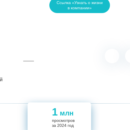
Ссылка «Узнать о жизни
в компании»
ий
1
млн
5,5
1
694
694
просмотров
14
за 2024 год