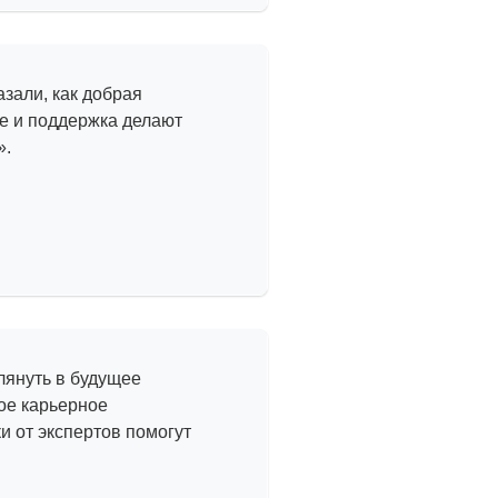
 офису
зали, как добрая
е и поддержка делают
».
 проекты —
сайты
лянуть в будущее
ое карьерное
 от экспертов помогут