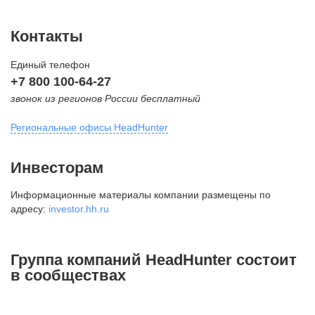
Контакты
Единый телефон
+7 800 100-64-27
звонок из регионов России бесплатный
Региональные офисы HeadHunter
Москва
Инвесторам
внутригородская территория
Информационные материалы компании размещены по
Муниципальный округ Тверской,
адресу:
investor.hh.ru
2-я Брестская ул., д. 48,
помещение 25
+7 495 974-64-27
Группа компаний HeadHunter состоит
+7 495 980-64-27
в сообществах
+7 495 134-92-24
press@hh.ru