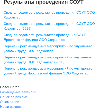
Результаты проведения СОУТ
pr@nn.hh.ru
Сводная ведомость результатов проведения СОУТ ООО
Воронеж
Хэдхантер
Сводная ведомость результатов проведения СОУТ ООО
ул. Комиссаржевской, д. 10,
Хэдхантер (2026)
офис 1212
Сводная ведомость результатов проведения СОУТ
+7 473 280-05-05
Ярославский филиал ООО Хэдхантер
pr@vrn.hh.ru
Перечень рекомендуемых мероприятий по улучшению
условий труда ООО Хэдхантер
Казань
Перечень рекомендуемых мероприятий по улучшению
ул. Спартаковская, д. 2А, этаж 3,
условий труда ООО Хэдхантер (2026)
помещение 15
Перечень рекомендуемых мероприятий по улучшению
условий труда Ярославский филиал ООО Хэдхантер
+7 843 212-12-50
pr@kzn.hh.ru
HeadHunter
Размещение вакансий
Екатеринбург
Поиск по резюме
ул. Боевых Дружин, стр. 20,
О компании
5 этаж, офис 505, 521
Наши вакансии