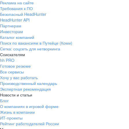
Реклама на сайте
+7 343 226-79-99
Требования к ПО
pr@ural.hh.ru
Безопасный HeadHunter
HeadHunter API
Краснодар
Партнерам
Инвесторам
ул. Янковского, д. 169, 7 этаж,
Каталог компаний
706 каб.
Поиск по вакансиям в Путейце (Коми)
+7 861 205-55-57
Сетка: соцсеть для нетворкинга
pr@krd.hh.ru
Соискателям
hh PRO
Готовое резюме
Владивосток
Все сервисы
пер. Ланинский д. 4, офис 3.4
Хочу у вас работать
Производственный календарь
+7 423 202-33-28
Экспертная рекомендация
pr@dv.hh.ru
Новости и статьи
Блог
Новосибирск
О компаниях в игровой форме
Жизнь в компании
ул. Большевистская, д. 35,
ИТ-проекты
помещение 21
Рейтинг работодателей России
+7 383 207-94-64