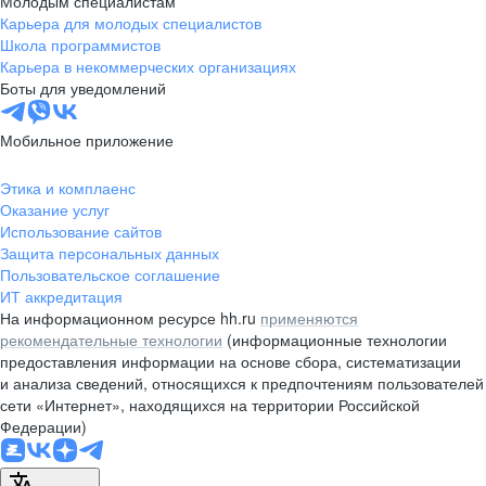
Молодым специалистам
Карьера для молодых специалистов
pr@nsk.hh.ru
Школа программистов
Карьера в некоммерческих организациях
Минск
Боты для уведомлений
пр-т Дзержинского, д. 57,
10 этаж, помещение 45-1
Мобильное приложение
+375 (17)
336-03-02
Этика и комплаенс
pr@rabota.by
Оказание услуг
Использование сайтов
Алматы
Защита персональных данных
Пользовательское соглашение
пр. Абая, д. 151, БЦ Алатау,
ИТ аккредитация
12 этаж, офис 1209
На информационном ресурсе hh.ru
применяются
+7 727 232-13-13
рекомендательные технологии
(информационные технологии
pr@headhunter.com.kz
предоставления информации на основе сбора, систематизации
и анализа сведений, относящихся к предпочтениям пользователей
сети «Интернет», находящихся на территории Российской
Федерации)