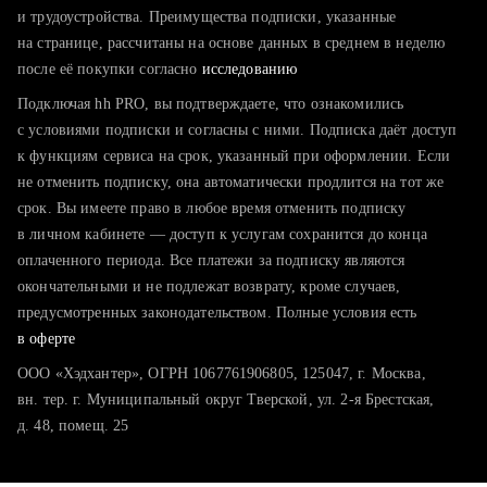
тратите много времени на поиск и вручную поднимаете
и трудоустройства. Преимущества подписки, указанные
резюме
на странице, рассчитаны на основе данных в среднем в неделю
после её покупки согласно
хотите сравнить себя с конкурентами и оценить шансы
исследованию
Подключая hh PRO, вы подтверждаете, что ознакомились
с условиями подписки и согласны с ними. Подписка даёт доступ
к функциям сервиса на срок, указанный при оформлении. Если
не отменить подписку, она автоматически продлится на тот же
срок. Вы имеете право в любое время отменить подписку
в личном кабинете — доступ к услугам сохранится до конца
оплаченного периода. Все платежи за подписку являются
окончательными и не подлежат возврату, кроме случаев,
предусмотренных законодательством. Полные условия есть
в оферте
ООО «Хэдхантер», ОГРН 1067761906805, 125047, г. Москва,
вн. тер. г. Муниципальный округ Тверской, ул. 2-я Брестская,
д. 48, помещ. 25